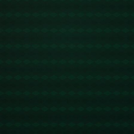
时也是球队形象和商业价值的重要组成部分。因此，教练需要更加谨
慎地处理与球员之间的关系。在博格巴与穆里尼奥的互动中，我们看
到了这种关系的复杂性。**穆里尼奥**以其严格的管理和高标准著称，
在曼联执教期间，他多次公开对球员的表现发表看法，而博格巴的个
性则颇具独立性和创造性，这种特性在场内外都显得十分鲜明。
### 分分合合：博格巴与穆里尼奥的化学反应