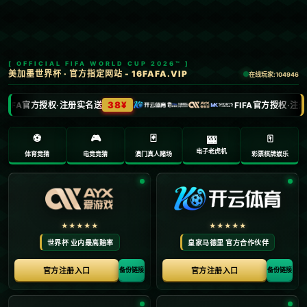
博格巴：我和穆帅就像男女朋友一直分分合合，
不知如何吵起来.
### 前言
在当今激烈竞争的足球世界，球员和教练之间微妙的关系经常成
为媒体关注的焦点。其中，法国球星保罗·博格巴和葡萄牙名帅何塞·
穆里尼奥之间的关系就如同跌宕起伏的**剧情大片**，时而亲密无间，
时而冲突不断。就像博格巴在一次采访中戏谑提到，他们的关系就像
是“男女朋友一直分分合合，不知如何吵起来“。这种关系不仅揭示了**