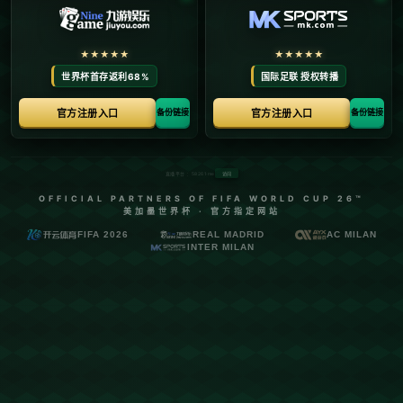
足球界**教练与球员之间的复杂互动，也反映了在变化莫测的足球环
境中，如何寻找平衡与和谐。
### 教练球员关系：足球管理的新挑战
在**现代足球**中，教练与球员之间的关系不再只是简单的管理与
执行。随着球员个人影响力的增加，他们不仅仅是场上的执行者，同