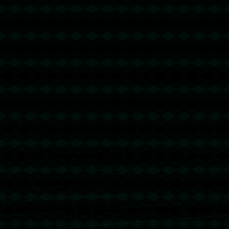
业发展，也关乎球队的整体表现。在寻求成功的道路上，如何处理好
球员的个性与教练的战术需求成为了一门**重要的艺术**。
这种不断变化的关系就像是足球界的恋爱故事，不断演绎着分分
合合的精彩剧情。