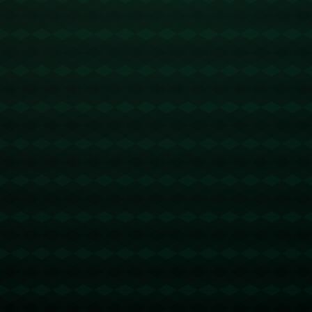
与此同时，在另一边，步行者队以**51分的巨大优势**击溃了对
手，完成了一场令人瞠目结舌的胜利。与以往不同，这不是某一位明
星球员的个人秀，而是**团队协作**和整体战术的完美体现。
步行者在这场比赛中每名队员都贡献卓著，小到每次成功的防
守，大到精准的三分投射，都成为了他们取胜的关键。这场比赛完美
地展示了团队篮球的魅力，也揭示了**合作与默契**的无穷能量。
**案例分析：从失误到胜利，篮球的反思与启示**
詹姆斯的失误和步行者的胜利再次提醒我们，篮球比赛不仅关于