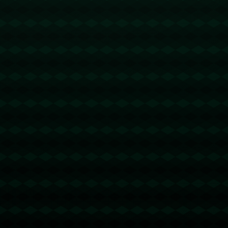
### **孙国文的挑战与成长空间**
虽然孙国文在首秀中因红牌行为引发争议，但其背后的反思也可
能为他未来职业生涯的发展带来转机。作为一名职业球员，适应新球
队的战术和风格是不可避免的挑战。首秀染红固然令人遗憾，然而孙
国文展现的拼抢意志和对球权的渴望也让球迷对其在未来的表现充满
期待。