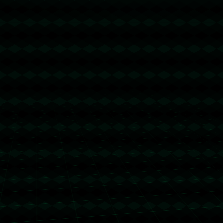
这些成功的尝试，不仅让体育成为学生生活的重要部分，也让社
会看到了青少年健康、阳光、向上的精神风貌。
### **雁江模式带来的启示**
雁江区的探索表明：体教融合并非**“两条线简单并轨”**，更不是
形式上的“加体育课”。而是通过全方位的创新机制，从教学内容到实
施载体，从理论到实践，真正将体育与成长紧密相连。从校园拓展到
社会，从单一课堂延伸到场景多元，体教融合成为了塑造青少年健
康、全面发展的重要抓手。
正因为这一点，雁江的体教融合实践引发了广泛讨论和借鉴，也
为其他地区提供了可资参考的经验。体育从不只是输赢，它更是一种
培养青少年内在能量的方式。雁江用体育“出圈”的方式，为体教融合
赋予了更加生动的注解！