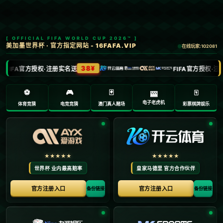
从体育频频“出圈” 看体教融合的雁江探索.
**从体育频频“出圈” 看体教融合的雁江探索**
体育一直是社会关注的热点，但近些年，“体育出圈”成为了一种
新现象：从竞技场上的高光时刻到社交媒体中的热门话题，体育活动
从专业领域成功融入更多大众生活场景。而在这股潮流中，各地也在
探索如何有效推动**“体教融合”**——将体育教育真正融入到青少年的
成长路径之中。四川省资阳市雁江区便是其中的一个鲜活案例，从政
策到实践、从校园到社区，雁江正在探索一条推动青少年全面发展的