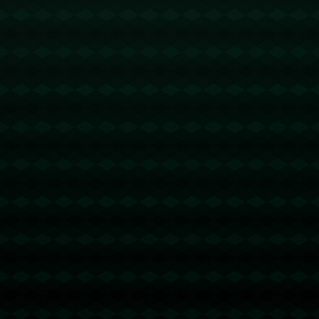
在“体教融合”的理念下，雁江多次通过**承办全市中小学生体育赛
事**，推动“体育+教育”的深化融合。这些赛事不再局限于竞技场上的
胜负，而是通过网络直播和亲子互动等方式，吸引了更多社会力量的
关注。例如，2022年的全区青少年篮球赛，吸引了500多名学生参
赛，近万人线下观赛和互动。