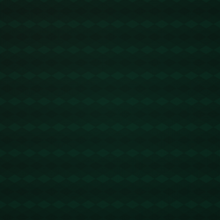
改写了比赛节奏——河南队的防守球员舒尼奇在解围时不慎将球送入
自家网窝。这次**乌龙球**不仅削弱了河南刚刚建立的心理优势，也为
广州城稳住局势提供了机会。
随后两队互有攻防，但始终未能再度破门。最终，广州城与河南
嵩山龙门以1-1握手言和，各取一分。
---