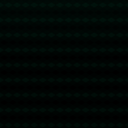
格。此外，中前场对抗能力的提升也展现出这支球队多线作战的潜
力。
---
### 数据揭示背后的故事
数据显示，本场比赛河南队共完成了13次射门，其中4次射正。
而广州城虽然全场有16次射门，仅3次能命中门框范围。这一数据足
以说明，尽管广州城在控球率与进攻次数上占优，射门效率却显然还
有提升空间。