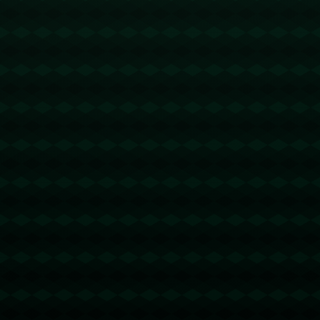
分。通过本场分析，也不难看出，经验丰富的舒尼奇在未来仍需要更
慎重地处理后防压力。
---
### 广州城的表现：亮点与遗憾并存
广州城本场比赛展现出了强大的团队凝聚力，但破门乏术始终是
球队的一大难题。在失去前锋外援后，新援的磨合尚未完全到位，导
致多次进攻未能转化为实质得分。控球率虽高达55%，但真正威胁到
河南门将的射门屈指可数。主教练需要在接下来的比赛中针对球队效
率问题做出针对性调整。
---
### 河南嵩山龙门：防守稳固成保障
河南嵩山龙门的战术依旧以“稳固防守、伺机反击”为主。尽管舒
尼奇的失误导致了乌龙球的出现，但后防线的整体表现仍然堪称及