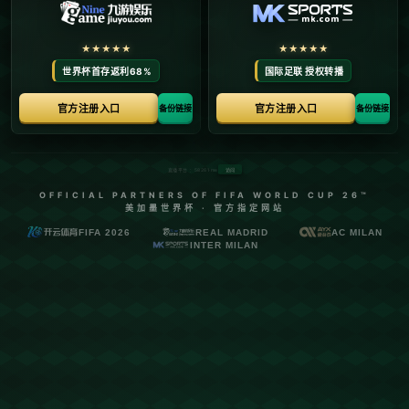
本次比赛是众所期待的焦点对决，勒沃库森作为德国杯的卫冕冠
军，拥有深厚的资源和强大的阵容。然而，比勒菲尔德在这场比赛中
展现了顽强的斗志与不屈的精神。比赛开始后，勒沃库森试图利用他
们的优势主导比赛节奏，但比勒菲尔德的球员们通过坚实的防守和快
速的反击不断威胁对方的防线。防守上，比勒菲尔德采取了紧凑型阵
型，通过**切断勒沃库森的进攻线路**来减缓他们的进攻速度。