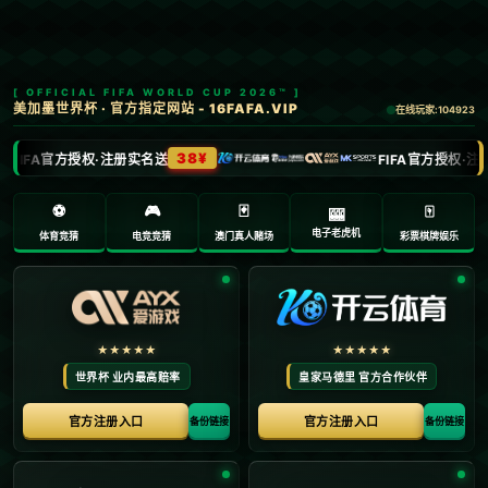
雷迪克渴望湖人找回对阵绿军那场比赛状态：古
德温等人谁会转正还未确定.
**前言**
在NBA赛场上，每一次对决都可能成为球迷们津津乐道的话题。
作为联盟中长期处于聚光灯下的球队之一，洛杉矶湖人队总是备受瞩
目。尤其是面临波士顿凯尔特人这样的宿敌时，比赛的激烈程度不言
而喻。**雷迪克渴望湖人找回对阵绿军那场比赛状态**的愿望，为我们
揭示了球队当前面临的挑战以及新赛季的潜力。这篇文章将深入探讨