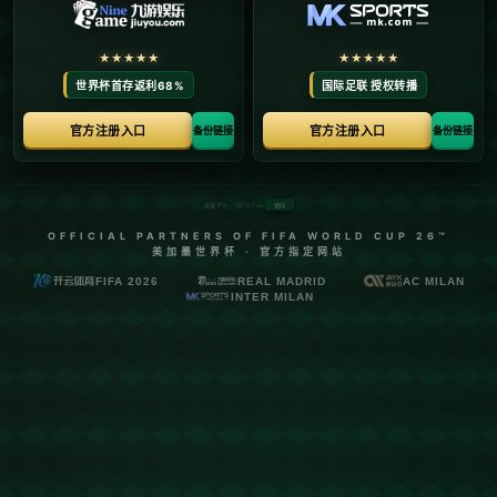
湖人队如何在**古德温等人谁会转正还未确定**的情况下，保持强劲的
竞技状态。
**湖人对阵绿军的状态**
在最近一场激烈的对垒中，湖人队完美展示了他们的实力和团队
协作。面对技艺精湛的凯尔特人，湖人不仅在进攻层面有出色表现，
防守端也展示了令人赞叹的韧性。**关键字：湖人对阵绿军状态** 这
个比赛使大家看到了湖人仍然具备夺冠的能力，也为雷迪克提供了强
烈的信心，他敦促球队要以此为基准，在整个赛季中保持这种竞技状
态。