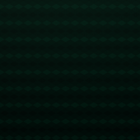
本赛季，湖人队阵中充满了许多年轻的新面孔，他们在场上的表
现令人振奋。**古德温等人**成为了球迷关注的焦点，这些年轻球员的
加入为湖人注入了新鲜血液。但是，正如雷迪克提到的，谁将会**转
正**成为常规赛的固定成员，仍是一个不确定因素。年轻球员需要在
训练和比赛中持续证明自己的能力，以巩固自己的位置。
**古德温：新星崛起**
挖掘潜力球员一直是湖人的传统，古德温无疑是本赛季最引人关
注的新星之一。他在场上表现出的灵活性和冷静的射术为湖人的战术
提供了新的可能性。通过案例分析，古德温在对阵凯尔特人的比赛
中，不仅在关键时刻命中重要投篮，还有效协助了防守端的任务。这
样的表现为他在竞争激烈的队内提供了强有力的**竞争力**。