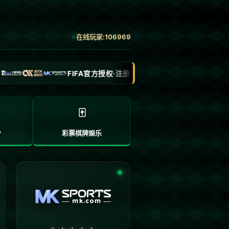
首页
公司简介
产品中心
新闻资讯
联系我们