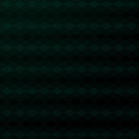
但在快船全明星球员如保罗-
乔治和科怀-伦纳德身边，他
可以在更少的防守压力下发
挥其他长处。如果快船能够
帮助**西蒙斯**在投射方面有
所提升，那么他的整体价值
将得到更加充分的展现。
再看看一些**案例分析
**，比如上个赛季的密尔沃基
雄鹿，他们在赢得总冠军的
过程中正是因为扬尼斯-安特
托昆博这样一位全能型大个
子的出色表现而受益匪浅。
快船的管理层显然也希望通
过引入西蒙斯来复制这一成