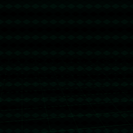
从俱乐部的角度来看，如何利用詹姆斯的伤情产生的“空窗期”进
行战术上的创新，也是考验管理层的一大挑战。此前，有些俱乐部借
此契机进行战术升级，出其不意地打出亮眼表现。切尔西能否借鉴这
种思路，适时调整是比赛成功与否的关键。
**总结来看，詹姆斯的伤病不仅牵动着整个切尔西队伍的神经，
也成为球迷们关注的焦点。在未来四周内，球队急需调整状态，以应
对持续而来的赛事压力。而詹姆斯的康复，也需要团队的科学指导和
恰当的努力，确保他能够以最佳状态回归绿茵场。**
联系电话:0832-7649273 E-mail:
admin@shyanchaogg.com
Copyright 2024
bvty宝威(中国)-宝威体育在线官网
All Rights
by
bvty宝威体育官方网站