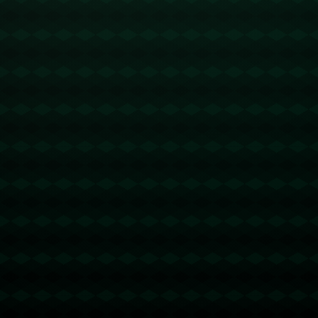
在这一段时间内，切尔西需要在对阵强敌时更加小心谨慎，尤其
是防线的表现将面临严峻考验。主教练可能会考虑**年轻球员**或其他
位置球员的轮换上阵，以填补詹姆斯留下的空缺。此前，有不少球队
在队长缺阵的情况下，通过有效的**战术调整和人员配置**成功渡过难
关，这或许也能为切尔西提供借鉴。
**粉丝和俱乐部的共同期待**
对于球迷而言，詹姆
斯的每一次登场都是一种
期待和兴奋。在这段他缺
阵的时间里，球迷们除了
对他的康复表示关注之
外，也期待着其他球员能挺身而出，撑起球队的希望。詹姆斯无疑是
切尔西俱乐部的一面旗帜，他所展现的顽强拼搏精神激励着每一位支
持者。