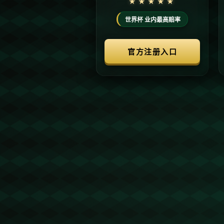
**欧冠出线生死战，巴黎悬了？神锋助战成关键！**
欧冠小组赛的竞争向来如同战场，每支参赛球队都力求
的前路似乎并不平坦。**拱卫大巴黎荣耀的重担**，很可
### 巴黎面临欧冠困局：内忧外患显危机
今年的欧冠小组赛阶段，巴黎并未展现出足够的统治力
缺层次，再加上伤病问题不断，一系列问题共同动摇了巴黎
上一轮比赛中，巴黎在关键对局中意外落败，不仅使积分
在最后一战拿分才能确保晋级，否则可能惨遭淘汰。
最令人担忧的是，球队中头号球星姆巴佩近期状态波动
出。