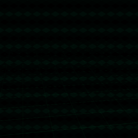
总结**
这
场比赛
不仅展
现了每
支球队
的优势与不足，也反映了NBA动态竞争的魅力。三支球队的命运在终
场哨声中交织，这样的比拼让球迷们对接下来的赛季充满期待。无论
是灰熊的调整、勇士的胜利还是快船的艰难时刻，都是NBA这个大家
庭中必不可少的一部分，未来也将继续吸引全球篮球爱好者的目光。
联系电话:0832-7649273 E-mail:
admin@shyanchaogg.com
Copyright 2024
bvty宝威(中国)-宝威体育在线官网
All Rights