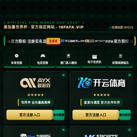
灰熊三连败，勇士喜笑颜开，快船最闹心！.
**灰熊三连败，勇士喜笑颜开，快船最闹心！**这是一个关于NBA
赛况的热门话题，引发了篮球界及球迷们的广泛讨论。近期的比赛
中，灰熊遭遇三连败；勇士队以辉煌的战绩笑容满面；而快船却在不
断调整中。本文将深入分析这三支球队当前的挑战与机遇，为篮球爱
好者们呈现独特视角。