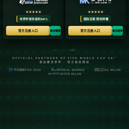
**灰熊陷入困境：三连败的反思与挑战**
灰熊队在本赛季初期表现令人期待，但近期却连遭败绩，引发了
球迷们的担忧。这三连败不仅让球队的排名岌岌可危，也对球员的士
气产生了影响。灰熊的失利，主要源于进攻端的不稳定和防守的漏
洞。球队的重要球员未能发挥应有的潜力，部分明星选手如莫兰特在
关键时刻未能挺身而出，**影响了整体表现**。教练组需立即重审球队
策略，**调整阵容以应对本赛季的挑战**。