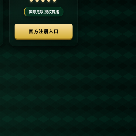
代表团的态度就恶心！....
在巴黎奥运会期间，他的一些表现更是将问题推向了风口浪
他在*关键场合忽略中国代表团的贡献*，而对其他国家的
到他在推动国际体育合作方面，**缺乏对新兴体育力量的支
受惯性支配的国际体育官员而言，他们极可能偏向传统体育强
争和奥林匹克精神的核心价值观。