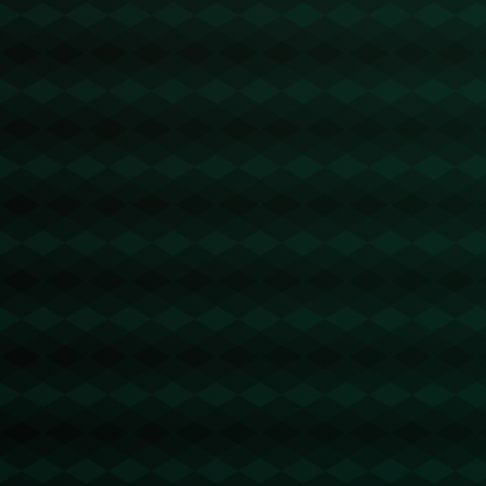
3. **推动体育与和平合作**：体育不仅是竞赛，还是
### **案例分析：往届主席树立的榜样与反面教材**
在对比历史时，我们不得不提及萨马兰奇（老萨马兰奇