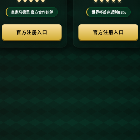
只要不是小萨马兰奇就行。看他在巴黎奥运会上对中国
奥运会的背后**
*中国体育迷对小萨马兰奇的不满**成为一个引人注目的焦点——尤其是
导人，已然成为全球讨论的议题。
？**
小萨马兰奇的一些公开行为和言论让许多中国体育爱好者感到失望。例如，
能真正做到公平、公正地对待所有运动员与国家。
不仅如此，公众还注意
持与认可**。对一些习惯
国。但这显然不符合公平競