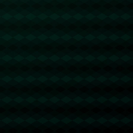
质疑。从**东京奥运会期间对中国举重队的不冷不热态度
，以促进各国体育事业全面而均衡的发展。
更积极地给予认可和支持**。这一点，不仅是对中国，更是
而这一点，小萨马兰奇显然没有做到。