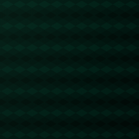
的重要性与期待**
体育文化的领路人，他的视野和行为将直接影响国际体育的
让每个国家都愈发重视自己的独特体育文化。主席不仅需要
通过实际行动推动**全球体育平等发展**。
主席应具备以下几点特质：
立场**：无论是举办地选择，还是比赛中的协调工作，都需要秉持
向性言辞会削弱国际社会的信任。
育文化**：不仅关注传统强国，也应该激励发展中国家和地区积极
要推动作用。正是他采取了主动的公平态度，帮助中国体育