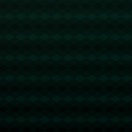
中国体育的辉煌。
出与父辈截然相反的风格，这使得中国体育爱好者对于他的领导能力产生了
确实成为全球体育迷中的热门话题。
* 在全球体育多样性不断增强的今天，领导人更应该打破成见，兼容并蓄
体育文化全球交流，都体现出了自身的努力。**但国际体育界显然还需要
主席，不仅要关注传统体育强国，更要尊重所有国家平等的权利与机会。
中国代表团】【奥林匹克精神】【全球体育公平】