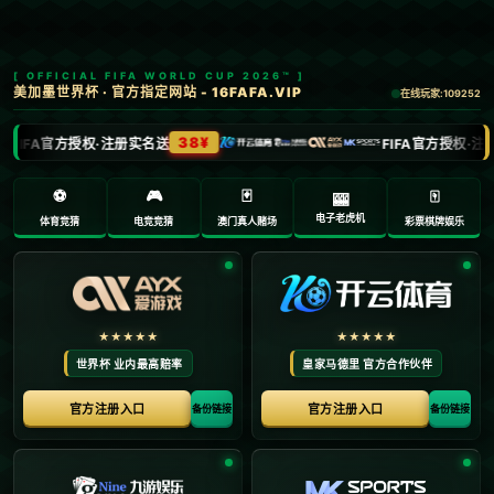
瞭望·治国理政纪事｜扩大高水平对外开放坚定前
行.
**前言**
在当前全球化进程不断深化的背景下，中国选择坚定不移地**扩
大高水平对外开放**，这不仅是国家发展的战略选择，更是提升国际
竞争力的重要途径。这一决策为中国经济注入了新的活力，也为全球
市场带来了新的机遇。当下，深入探讨这一战略的重要性和实施路
径，对确保国家发展具有重要的现实意义。