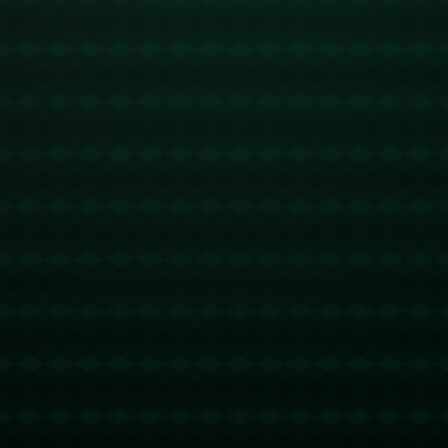
优化营商环境，带动了区域内经济的快速增长，为其他地区提供了可
复制的模板。
**探索新型国际合作模式，提升国际竞争力**
在全球化竞争日益激烈的背景下，中国不仅需要扩大开放，还需
探索新型的国际合作模式。通过“一带一路”倡议，中国与沿线国家在
基础设施建设、经济与贸易等方面展开深度合作。这不仅促进了中国
的经济增长，也提升了相关合作国家的经济发展水平，实现了互利共
赢。例如，随着中欧班列的常态化运行，中欧之间的物流成本大幅下
降，贸易效率得以显著提高。