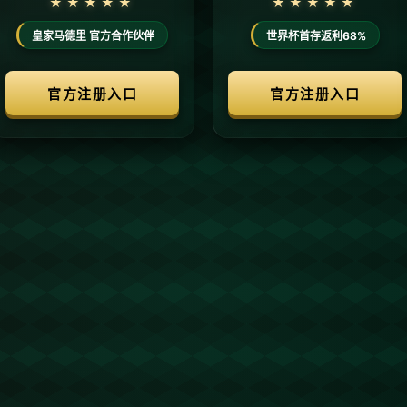
森言之鑿鑿詹姆斯需援手與休息不能在賽季初就背負
就背負重擔**
奮戰，但也伴隨著令人揪心的擔憂。這位年滿38歲的超級球星，依然在球
適當休息，不能讓他在賽季初就背負全隊的重擔。"** 這段發言毫不掩飾
表現無疑仍處於高水平。他的場上大局觀、關鍵時刻的得分能力以及組織
然而，這種過度依賴可能帶來負面影響，特別是當詹姆斯的年齡開始成為
面依然名列前茅，但這是以高負荷為代價的。特別是賽季中後期，頻繁的