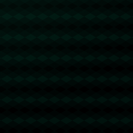
是解方**
何讓整體戰斗力上升，以減輕詹姆斯的壓力。球隊需要建立
用所有球員的優勢，增加替補的出場時間和效率。只有當這
才能在有限的時間裡發揮最大影響力，而不至於過早耗盡體
，更合理的休息規劃和支援體系不僅是短期需求，更是為未
联系电话:0832-7649273 E-mail:
admin@shyanchaogg.com
Copyright 2024
bvty宝威(中国)-宝威体育在线官网
All Rights by
bvty宝威体育官方网站