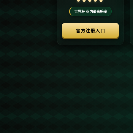
傑弗
**傑弗森言之鑿鑿：詹姆斯需援手與休息，不能在賽季初
在新賽季的開端，球迷們目睹了勒布朗·詹姆斯的全場
弗森在一場專業訪談中強調，**"詹姆斯需要更多的支援與
### **詹姆斯依舊是湖人的靈魂核心**
作為現在聯盟中最具影響力的球員之一，詹姆斯的比賽
進攻和防守的核心——他既是戰術發起點，也是精神支柱。
從數據來看，上賽季的勒布朗在平均上場時間和得分方
恢復能力克服了挑戰，但這樣的風險未來需要減少。
### **傑弗森的分析：分擔詹姆斯的壓力是當務之急**