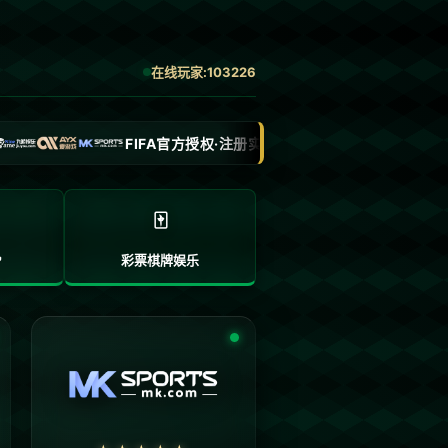
首页
公司简介
产品中心
新闻资讯
联系我们